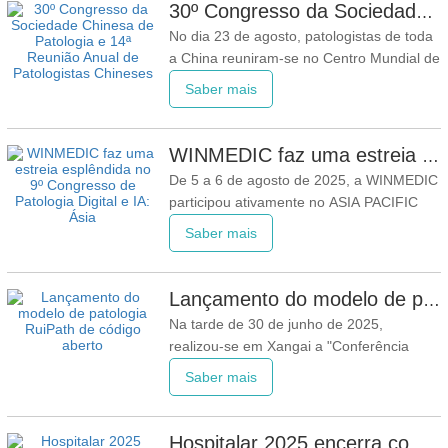
conferência, inscreveram-se mais de
30º Congresso da Sociedade Chinesa de Patologia e 14ª Reunião Anual de Patologistas Chineses
1.200 participantes, incluindo mais de 350
No dia 23 de agosto, patologistas de toda
investigadores internacionais, e
a China reuniram-se no Centro Mundial de
Exposições de Xangai para testemunhar a
Saber mais
grande abertura do 14º Congresso Chinês
de Patologia! Liu Dongge, o novo
presidente da Secção de Patologia da
WINMEDIC faz uma estreia esplêndida no 9º Congresso de Patologia Digital e IA: Ásia
Associação Médica Chinesa (CMA),
De 5 a 6 de agosto de 2025, a WINMEDIC
proferiu um brilhante discurso de
participou ativamente no ASIA PACIFIC
IMAGING SUMMIT 2025 – 9º Congresso
Saber mais
de Patologia Digital e IA: Ásia, realizado
em conjunto com o Congresso de
Radiologia: Ásia, em Singapura. Este
Lançamento do modelo de patologia RuiPath de código aberto: um salto para o ecossistema de IA médica da China
grande evento reuniu patologistas,
Na tarde de 30 de junho de 2025,
investigadores e especialistas do
realizou-se em Xangai a "Conferência
sobre o Modelo de Patologia RuiPath do
Saber mais
Hospital RuiJin, Código Aberto e
Conquistas". Organizado pelo Hospital
Ruijin, afiliado da Faculdade de Medicina
Hospitalar 2025 encerra com sucesso: WINMEDIC destaca inovação em patologia