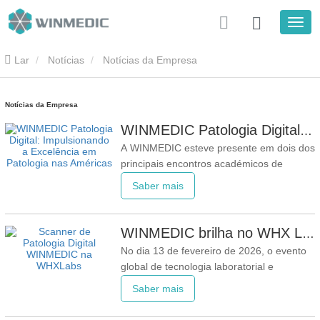
Lar
Notícias
Notícias da Empresa
Notícias da Empresa
WINMEDIC Patologia Digital: Impulsionando a Excelência em Patologia nas Américas
A WINMEDIC esteve presente em dois dos
principais encontros académicos de
patologia na América do Norte: o Encontro
Saber mais
Anual da Associação de Patologistas Sino-
Americanos (CAPA) e o Encontro Anual da
Academia de Patologia dos Estados
WINMEDIC brilha no WHX Labs Dubai 2026
Unidos e Canadá (USCAP). Como marca
No dia 13 de fevereiro de 2026, o evento
pioneira em patologia
global de tecnologia laboratorial e
diagnóstico, WHX Labs Dubai 2026, foi
Saber mais
concluído com sucesso no Dubai World
Trade Centre. Como um encontro inédito