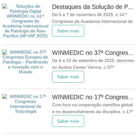
do setor no Médio Oriente e Norte de
Destaques da Solução de Patologia Digital WINMEDIC no 14.º Congresso da Academia Internacional de Patologia da Ásia-Pacífico (AP-IAP 2025)
África, a exposição reuniu visitantes
De 5 a 7 de novembro de 2025, o 14.º
profissionais de mais de 180
Congresso da Academia Internacional de
Patologia da Ásia-Pacífico (AP-IAP 2025)
Saber mais
concluiu-se com sucesso em
Banguecoque, Tailândia. A WINMEDIC
interagiu amplamente com especialistas,
WINMEDIC no 37º Congresso Europeu de Patologia – Partilhando a Inovação com o Mundo
utilizadores e parceiros da indústria,
De 6 a 10 de setembro de 2025, decorreu
apresentando as suas soluções
no Austria Center Vienna, o 37º
abrangentes
Congresso Europeu de Patologia (ECP
Saber mais
2025), reunindo mais de 5.700
patologistas, clínicos e investigadores de
mais de 100 países sob o tema "Tradição
WINMEDIC no 17º Congresso Internacional de Toxicologia
Encontra o Futuro"." .A WINMEDIC
Com foco na cooperação científica global
partilha com os participantes produtos de
e no desenvolvimento da disciplina, o 17º
Congresso Internacional de Toxicologia
Saber mais
(ICTXVII, ICT2025) foi concluído com
sucesso em Pequim. Durante a