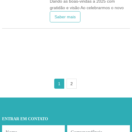
Dando as boas-vindas a 2025 com
países e regiões, oferecendo uma
gratidão e visão Ao celebrarmos o novo
ano, a WINMEDIC deseja um sincero Feliz
Saber mais
Ano Novo a todos os nossos valiosos
clientes, distribuidores dedicados e
parceiros estimados em todo o mundo. A
sua confiança e apoio contínuos têm sido
a base da nossa missão de promover
1
2
ENTRAR EM CONTATO