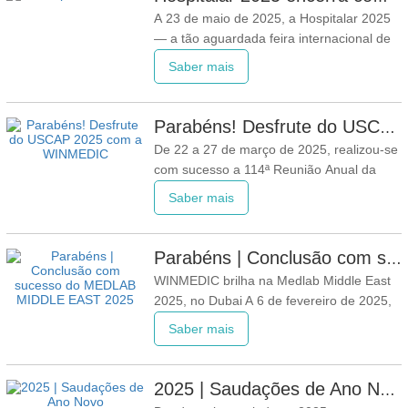
da Universidade Jiao Tong de Xangai
A 23 de maio de 2025, a Hospitalar 2025
(doravante designado por "Hospital
— a tão aguardada feira internacional de
dispositivos médicos do setor global da
Saber mais
saúde — foi encerrada com sucesso no
São Paulo Expo, no Brasil. A exposição
contou com a participação de mais de
Parabéns! Desfrute do USCAP 2025 com a WINMEDIC
1.200 expositores que representam mais
De 22 a 27 de março de 2025, realizou-se
de 60 países, destacando
com sucesso a 114ª Reunião Anual da
Academia de Patologia dos Estados
Saber mais
Unidos e do Canadá (USCAP) em Boston,
Massachusetts. Sendo um dos encontros
académicos mais prestigiados e influentes
Parabéns | Conclusão com sucesso do MEDLAB MIDDLE EAST 2025
na área da patologia em todo o mundo, a
WINMEDIC brilha na Medlab Middle East
USCAP 2025 atraiu mais de 4.
2025, no Dubai A 6 de fevereiro de 2025,
a Medlab Middle East 2025, o evento mais
Saber mais
influente do mundo no setor dos
laboratórios médicos, foi encerrada com
sucesso no Dubai. A exposição reuniu
2025 | Saudações de Ano Novo
mais de 800 fabricantes de mais de 40