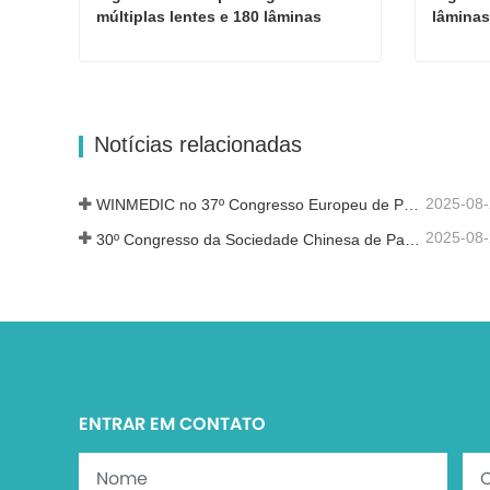
múltiplas lentes e 180 lâminas
lâmina
Digitalizador de patologia com múltiplas lentes e 180 lâminas
Contate agora
Cont
Notícias relacionadas
2025-08
WINMEDIC no 37º Congresso Europeu de Patologia – Partilhando a Inovação com o Mundo
2025-08
30º Congresso da Sociedade Chinesa de Patologia e 14ª Reunião Anual de Patologistas Chineses
ENTRAR EM CONTATO