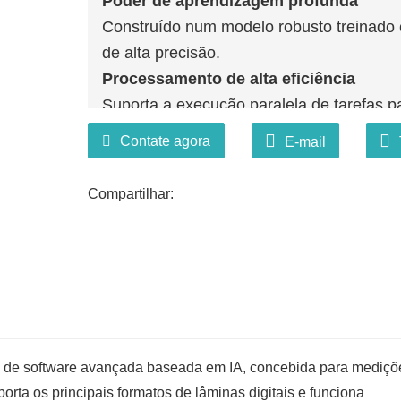
Poder de aprendizagem profunda
Construído num modelo robusto treinado 
de alta precisão.
Processamento de alta eficiência
Suporta a execução paralela de tarefas p
Suporte de formato flexível
Contate agora
E-mail
Compatível com uma grande variedade de 
Compartilhar:
 de software avançada baseada em IA, concebida para mediçõ
orta os principais formatos de lâminas digitais e funciona