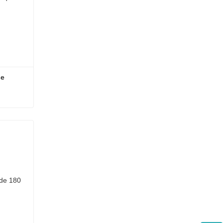
e 
Scanner de citologia em base líquida com 180 lâminas