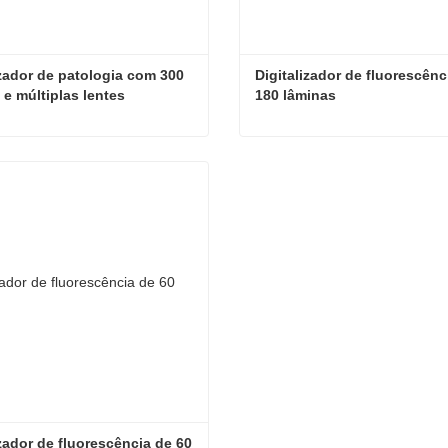
izador de patologia com 300 
Digitalizador de fluorescênci
 e múltiplas lentes
180 lâminas
Digitalizador de patologia com 300 lâminas e múltiplas lentes
ate agora
Contate agora
izador de fluorescência de 60 