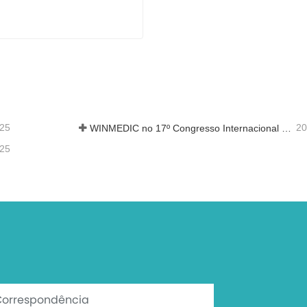
s
Digitalizador de fluorescência de 60 lâminas
ate agora
-25
20
WINMEDIC no 17º Congresso Internacional de Toxicologia
-25